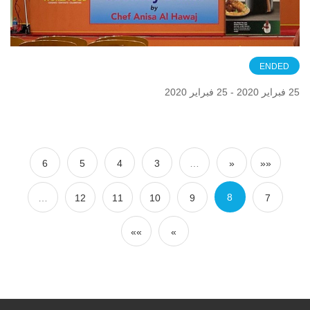
ENDED
25 فبراير 2020 - 25 فبراير 2020
6
5
4
3
…
«
««
8
…
12
11
10
9
7
»»
»