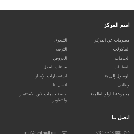
اسم المركز
معلومات عن المركز
التسوق
المأكولات
الترفيه
الخدمات
العروض
الفعاليات
ساعات العمل
الوصول إلى هنا
استفسارات الإيجار
وظائف
اتصل بنا
مجموعة اللولو العالمية
منصة خدمات لاين للاستثمار
والتطوير
اتصل بنا
info@ramlimall.com
+ 973 17 646 600