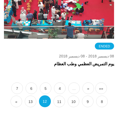
ENDED
08 ديسمبر 2018 - 08 ديسمبر 2018
يوم التمريض العظمي وطب العظام
7
6
5
4
…
«
««
12
»
13
11
10
9
8